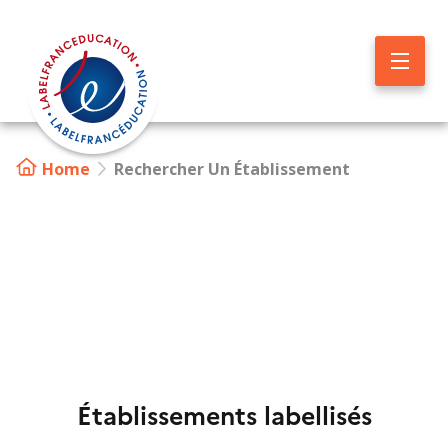
Skip
to
main
content
Home
Rechercher Un Établissement
Image
Établissements labellisés