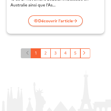
Australie ainsi que l’As...
Découvrir l'article
Page
Page
1
Page
2
Page
3
Page
4
Page
5
Page
précédente
courante
suivante