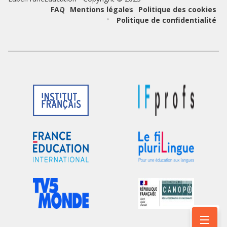
Pied
FAQ
Mentions légales
Politique des cookies
Politique de confidentialité
de
page
Logo
Logo
du
du
partenaire
partenaire
Logo
Logo
du
du
partenaire
partenaire
Logo
Logo
du
du
partenaire
partenaire