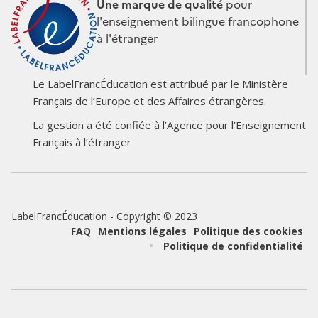
Une marque de qualité
pour
l'enseignement bilingue francophone
à l'étranger
Le LabelFrancÉducation est attribué par le Ministère
Français de l’Europe et des Affaires étrangères.
Logo
Logo
La gestion a été confiée à l’Agence pour l’Enseignement
du
du
Français à l’étranger
partenaire
partenaire
LabelFrancÉducation - Copyright © 2023
Pied
FAQ
Mentions légales
Politique des cookies
Politique de confidentialité
de
page