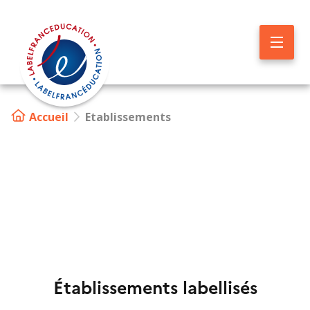
Aller
au
contenu
principal
Accueil
Etablissements
Image
Établissements labellisés