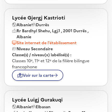
Lycée Gjergj Kastrioti
Albanie
Durrës
Rr Bardhyl Shehu, Lgj.1 , 2001 Durrës ,
Albanie
Site internet de l'établissement
Niveau Secondaire
Classe(s) / niveau(x) labélisé(s) :
Classes 10ᵉ, 11ᵉ et 12ᵉ de la filière bilingue
francophone
Voir sur la carte
Lycée Luigj Gurakuqi
Albanie
Elbasan