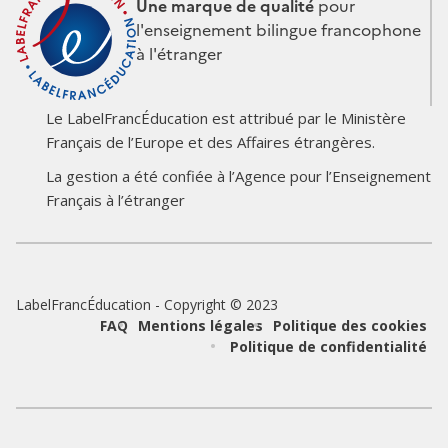
Une marque de qualité
pour
l'enseignement bilingue francophone
à l'étranger
Le LabelFrancÉducation est attribué par le Ministère
Français de l’Europe et des Affaires étrangères.
Logo
Logo
La gestion a été confiée à l’Agence pour l’Enseignement
du
du
Français à l’étranger
partenaire
partenaire
LabelFrancÉducation - Copyright © 2023
Pied
FAQ
Mentions légales
Politique des cookies
Politique de confidentialité
de
page