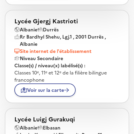
Lycée Gjergj Kastrioti
Albanie
Durrës
Rr Bardhyl Shehu, Lgj.1 , 2001 Durrës ,
Albanie
Site internet de l'établissement
Niveau Secondaire
Classe(s) / niveau(x) labélisé(s) :
Classes 10ᵉ, 11ᵉ et 12ᵉ de la filière bilingue
francophone
Voir sur la carte
Lycée Luigj Gurakuqi
Albanie
Elbasan