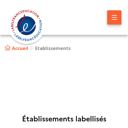
Aller
au
contenu
principal
Accueil
Etablissements
Image
Établissements labellisés