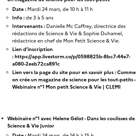
Date :
Mardi 24 mars, de 10 h à 11 h
Info :
de 3 à 5 ans
Intervenants :
Danielle Mc Caffrey, directrice des
rédactions de Science & Vie & Sophie Duhamel,
rédactrice en chef de Mon Petit Science & Vie.
Lien d’inscription
:
https://app.livestorm.co/p/0598825b-8bc7-44e7-
a080-2eeb72ca891c
Lien vers la page du site pour en savoir plus :
Comme
on crée un magazine de science pour les tout-petits -
Webinaire n°1 Mon petit Science & Vie | CLEMI
Webinaire n°1 avec Helene Gélot - Dans les coulisses de
Science & Vie Junior
Date :
Mardi 24 mars, de 14 h à 15 h