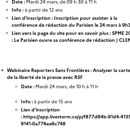
Date :
Mardi 24 mars, de 09 h 30 à 11 h
Info :
à partir de 12 ans
Lien d’inscription :
Inscription pour assister à la
conférence de rédaction du Parisien le 24 mars à 9h
Lien vers la page du site pour en savoir plus :
SPME 2
: Le Parisien ouvre sa conférence de rédaction | CLE
Webinaire Reporters Sans Frontières : Analyser la cart
de la liberté de la presse avec RSF
Date :
Mardi 24 mars, de 10 h à 11 h
Info :
à partir de 15 ans
Lien d’inscription
:
https://app.livestorm.co/p/f877d94b-91d4-413
9141-0a776ea6c748