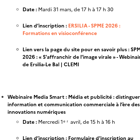
Date :
Mardi 31 mars, de 17 h à 17 h 30
Lien d’inscription :
ERSILIA - SPME 2026 :
Formations en visioconférence
Lien vers la page du site pour en savoir plus :
SP
2026 : « S'affranchir de l'image virale » - Webinai
de Ersilia-Le Bal | CLEMI
Webinaire Media Smart : Média et publicité : distinguer
information et communication commerciale à l’ère des
innovations numériques
Date :
Mercredi 1
avril, de 15 h à 16 h
ᵉʳ
Lien d’inscription :
Formulaire d'inscription au