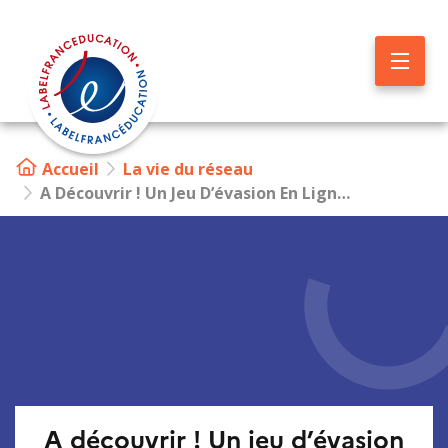
Aller
au
contenu
principal
Accueil
La vie du réseau
A Découvrir ! Un Jeu D’évasion En Ligne sur Notre-Dame de Paris
A découvrir ! Un jeu d’évasion