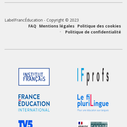
LabelFrancÉducation - Copyright © 2023
Pied
FAQ
Mentions légales
Politique des cookies
Politique de confidentialité
de
page
Logo
Logo
du
du
partenaire
partenaire
Logo
Logo
du
du
partenaire
partenaire