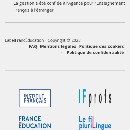
La gestion a été confiée à l’Agence pour l’Enseignement
du
du
Français à l’étranger
partenaire
partenaire
LabelFrancÉducation - Copyright © 2023
Pied
FAQ
Mentions légales
Politique des cookies
Politique de confidentialité
de
page
Logo
Logo
du
du
partenaire
partenaire
Logo
Logo