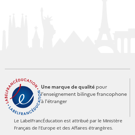
Une marque de qualité
pour
l'enseignement bilingue francophone
à l'étranger
Le LabelFrancÉducation est attribué par le Ministère
Français de l’Europe et des Affaires étrangères.
Logo
Logo